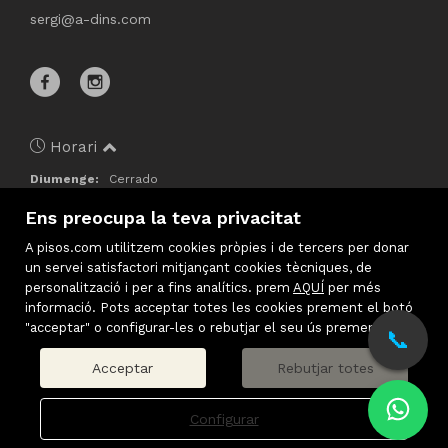
sergi@a-dins.com
Horari
Diumenge:
Cerrado
Dilluns:
10:00 – 13:00, 16:00 – 19:00
Ens preocupa la teva privacitat
Dimarts:
10:00 – 13:00, 16:00 – 19:00
Dimecres:
10:00 – 13:00, 16:00 – 19:00
A pisos.com utilitzem cookies pròpies i de tercers per donar
Dijous:
10:00 – 13:00, 16:00 – 19:00
un servei satisfactori mitjançant cookies tècniques, de
Divendres:
10:00 – 13:00, 16:00 – 19:00
personalització i per a fins analítics. prem
AQUÍ
per més
Dissabte:
Cerrado
informació. Pots acceptar totes les cookies prement el botó
"acceptar" o configurar-les o rebutjar el seu ús prement
📞
Acceptar
Rebutjar totes
Configurar